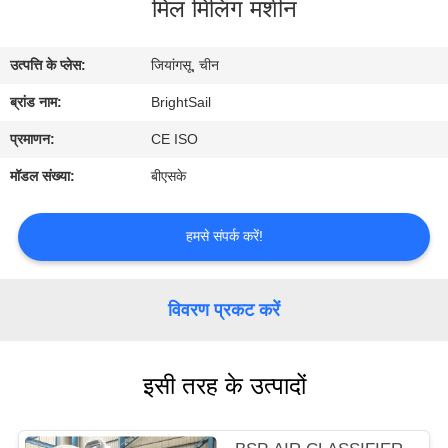
मिल मिलिंग मशीन
भ्रमण
उत्पत्ति के प्लेस:
जियांगसू, चीन
गुणवत्ता
ब्रांड नाम:
BrightSail
नियंत्रण
प्रमाणन:
CE ISO
संपर्क
मॉडल संख्या:
बीएसके
करें
हमसे संपर्क करें!
समाचार
विवरण प्रकट करें
मामलों
इसी तरह के उत्पादों
साइटमैप