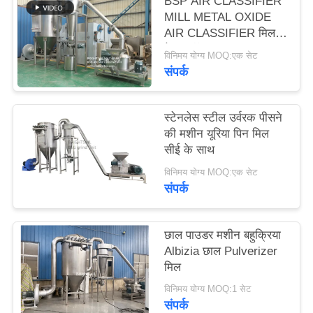
BSP AIR CLASSIFIER
PRIVACY
MILL METAL OXIDE
POLICY
AIR CLASSIFIER मिल
मेटल ऑक्साइड ACM
विनिमय योग्य MOQ:एक सेट
GGRINDER
संपर्क
BRIGHTSAIL से
स्टेनलेस स्टील उर्वरक पीसने
की मशीन यूरिया पिन मिल
सीई के साथ
विनिमय योग्य MOQ:एक सेट
संपर्क
छाल पाउडर मशीन बहुक्रिया
Albizia छाल Pulverizer
मिल
विनिमय योग्य MOQ:1 सेट
संपर्क