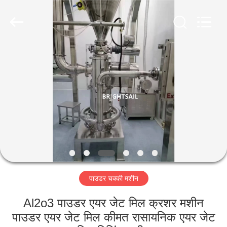
Jiangyin
Brightsail
Machinery
Co.,Ltd..
All
Rights
Reserved.
घर
उत्पादों
वीडियो
हमारे
बारे
पाउडर चक्की मशीन
में
Al2o3 पाउडर एयर जेट मिल क्रशर मशीन
कारखाना
पाउडर एयर जेट मिल कीमत रासायनिक एयर जेट