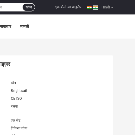
एक बोली का अनुरोध
खोज
|
Hindi
समाचार
मामलों
राइज़र
चीन
Brightsail
CE ISO
बसपा
एक सेट
विनिमय योग्य