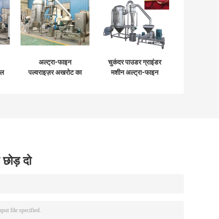
अल्ट्रा-फाइन
चुकंदर पाउडर ग्राइंडर
ाल
पल्वराइज़र अखरोट का
मशीन अल्ट्रा-फाइन
खोल एयर क्लासिफायर
पाउडर मिल
मिल अखरोट का खोल
पाउडर
 छोड़ दो