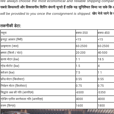
We always choose the most economical and reliable shipping company
सबसे किफायती और विश्वसनीय शिपिंग कंपनी चुनते हैं ताकि यह सुनिश्चित किया जा सके कि आ
will be provided to you once the consignment is shipped.
खेप भेजे जाने क
तकनीकी डेटा:
नमूना
बसपा-350
बसपा-450
इनपुट आकार (मिमी)
<15
<15
उत्कृष्टता (जाल)
60-2500
60-2500
क्षमता (किलो / घंटा)
20-200
40-500
क्रश मोटर (kw)
1 1
18.5
ग्रेड मोटोट (kw)
1.5
4
ब्लोअर (kw)
7.5
1 1
फ़ीड मोटर (किलोवाट)
0.55
0.55
निर्वहन मोटर (किलोवाट)
0.75
0.75
सिद्धांत अक्ष की गति (आरपीएम)
-6500
-5350
ग्रेडिंग प्ररित करनेवाला गति (आरपीएम)
4000
4000
वजन (किग्रा)
1600
1800