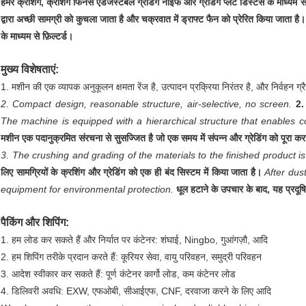
हैमर क्रशिंग, क्रशिंग फिनस एडजस्टेबल ग्रेडिंग नाइफ और ग्रेडिंग प्लेट डिस्टेंस के माध्यम से 
द्वारा अच्छी सामग्री को कुचला जाता है और चक्रवात में ड्राफ्ट फैन को प्रेरित किया जाता है।
के माध्यम से फ़िल्टर्ड।
मुख्य विशेषताएं:
1. मशीन की एक व्यापक अनुकूलन क्षमता रेंज है, उत्पादन प्रक्रिया निरंतर है, और निर्वहन ग
2. Compact design, reasonable structure, air-selective, no screen.
2.
The machine is equipped with a hierarchical structure that enables 
मशीन एक पदानुक्रमित संरचना से सुसज्जित है जो एक समय में संपन्न और ग्रेडिंग को पूरा करने
3. The crushing and grading of the materials to the finished product i
लिए सामग्रियों के क्रशिंग और ग्रेडिंग को एक ही बंद सिस्टम में किया जाता है।
After dust
equipment for environmental protection.
धूल हटाने के उपचार के बाद, यह प्रदू
पैकिंग और शिपिंग:
1. हम लोड कर सकते हैं और निर्यात पर कंटेनर: शंघाई, Ningbo, गुआंगज़ौ, आदि
2. हम शिपिंग तरीके प्रदान करते हैं: कूरियर सेवा, वायु परिवहन, समुद्री परिवहन
3. आदेश स्वीकार कर सकते हैं: पूर्ण कंटेनर कार्गो लोड, कम कंटेनर लोड
4. डिलिवरी अवधि: EXW, एफओबी, सीआईएफ, CNF, दरवाजा करने के लिए आदि