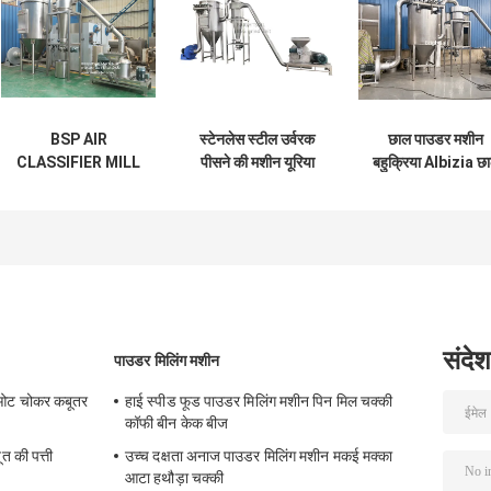
BSP AIR
स्टेनलेस स्टील उर्वरक
छाल पाउडर मशीन
CLASSIFIER MILL
पीसने की मशीन यूरिया
बहुक्रिया Albizia छ
METAL OXIDE AIR
पिन मिल सीई के साथ
Pulverizer मिल
CLASSIFIER मिल
मेटल ऑक्साइड ACM
GGRINDER
BRIGHTSAIL से
संदेश
पाउडर मिलिंग मशीन
ओट चोकर कबूतर
हाई स्पीड फूड पाउडर मिलिंग मशीन पिन मिल चक्की
कॉफी बीन केक बीज
त की पत्ती
उच्च दक्षता अनाज पाउडर मिलिंग मशीन मकई मक्का
आटा हथौड़ा चक्की