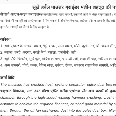
सूखे हर्बल पाउडर ग्राइंडर मशीन शहतूत की पत्
बीएसपी अल्ट्रा-फाइन पल्वाइज़र
फार्मास्यूटिकल्स, खाद्य पदार्थों, रसायनों आदि के क्षेत्र में उपयुक्त
यह किसी भी सामग्री को अच्छे प्रभाव में पीस सकता है और चिपचिपाहट, कठोरता और फाइबर के लिए कोई सीमा
कुछ तेल सामग्री को पीसने के लिए उपयुक्त है।
आवेदन:
1. सभी प्रकार के अनाज: चावल, गेहूं, बाजरा, लाल चावल, छोले, सूखी मटर, जौ, चावल की भूस
2. मसाला: हल्दी, अदरक, काली मिर्च, मसाला, दालचीनी, आदि।
3. सूखे पौधे: जिनसेंग, सूखे फूल, मोरिंगा का पत्ता, चाय की पत्ती, कावा की जड़, नारियल का
4. अन्य सामग्री: चीनी, नमक, बेकिंग सोडा, उर्वरक, रंजक, साधारण रासायनिक सामग्री, आद
कार्य विधि:
The machine has crushed host, cyclone separator, pulse dust box i
चक्रवात विभाजक, पल्स डस्ट बॉक्स प्रेरित मसौदा प्रशंसक और अन्य घटकों को कुच
chamber, through the high-speed rotating hammer crushing, crushing
distance to achieve the required fineness, crushed good material by ce
then, through the off fan discharge, dust into the pulse dust box, filter