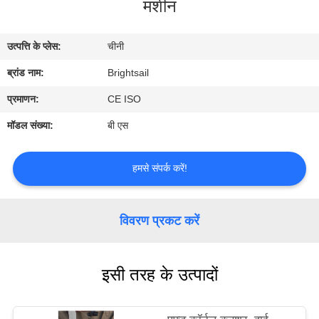
मशीन
भ्रमण
उत्पत्ति के प्लेस:
चीनी
गुणवत्ता
ब्रांड नाम:
Brightsail
नियंत्रण
प्रमाणन:
CE ISO
संपर्क
मॉडल संख्या:
बी एस
करें
हमसे संपर्क करें!
समाचार
विवरण प्रकट करें
मामलों
इसी तरह के उत्पादों
साइटमैप