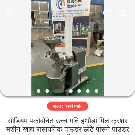
Jiangyin
Brightsail
Machinery
Co.,Ltd..
All
Rights
Reserved.
घर
उत्पादों
वीडियो
हमारे
बारे
पाउडर चक्की मशीन
में
सोडियम पर्कार्बोनेट उच्च गति हथौड़ा मिल क्रशर
कारखाना
मशीन खाद्य रासायनिक पाउडर छोटे पीसने पाउडर