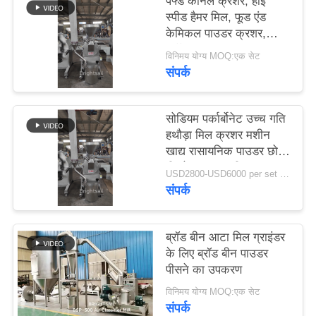
पफ्ड कॉर्नल क्रशर, हाई
PRIVACY
स्पीड हैमर मिल, फूड एंड
POLICY
केमिकल पाउडर क्रशर,
स्मॉल पाउडर क्रशर, पाउडर
विनिमय योग्य MOQ:एक सेट
प्रोसेसिंग मशीन
संपर्क
सोडियम पर्कार्बोनेट उच्च गति
हथौड़ा मिल क्रशर मशीन
खाद्य रासायनिक पाउडर छोटे
पीसने पाउडर मशीन
USD2800-USD6000 per set MOQ:1 सेट
संपर्क
ब्रॉड बीन आटा मिल ग्राइंडर
के लिए ब्रॉड बीन पाउडर
पीसने का उपकरण
विनिमय योग्य MOQ:एक सेट
संपर्क