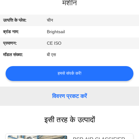
मशीन
भ्रमण
उत्पत्ति के प्लेस:
चीन
गुणवत्ता
ब्रांड नाम:
Brightsail
नियंत्रण
प्रमाणन:
CE ISO
संपर्क
मॉडल संख्या:
बी एस
करें
हमसे संपर्क करें!
समाचार
विवरण प्रकट करें
मामलों
इसी तरह के उत्पादों
साइटमैप