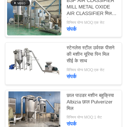
BSP AIR CLASSIFIER
PRIVACY
MILL METAL OXIDE
POLICY
AIR CLASSIFIER मिल
मेटल ऑक्साइड ACM
विनिमय योग्य MOQ:एक सेट
GGRINDER
संपर्क
BRIGHTSAIL से
स्टेनलेस स्टील उर्वरक पीसने
की मशीन यूरिया पिन मिल
सीई के साथ
विनिमय योग्य MOQ:एक सेट
संपर्क
छाल पाउडर मशीन बहुक्रिया
Albizia छाल Pulverizer
मिल
विनिमय योग्य MOQ:1 सेट
संपर्क