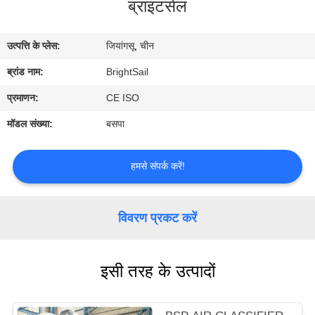
ब्राइटसेल
भ्रमण
उत्पत्ति के प्लेस:
जियांगसू, चीन
गुणवत्ता
ब्रांड नाम:
BrightSail
नियंत्रण
प्रमाणन:
CE ISO
संपर्क
मॉडल संख्या:
बसपा
करें
हमसे संपर्क करें!
समाचार
विवरण प्रकट करें
मामलों
इसी तरह के उत्पादों
साइटमैप