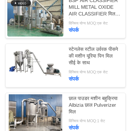
BSP AIR CLASSIFIER
PRIVACY
MILL METAL OXIDE
POLICY
AIR CLASSIFIER मिल
मेटल ऑक्साइड ACM
विनिमय योग्य MOQ:एक सेट
GGRINDER
संपर्क
BRIGHTSAIL से
स्टेनलेस स्टील उर्वरक पीसने
की मशीन यूरिया पिन मिल
सीई के साथ
विनिमय योग्य MOQ:एक सेट
संपर्क
छाल पाउडर मशीन बहुक्रिया
Albizia छाल Pulverizer
मिल
विनिमय योग्य MOQ:1 सेट
संपर्क