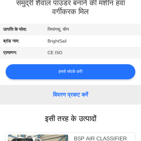
समुद्री शैवाल पाउडर बनाने की मशीन हवा
भ्रमण
वर्गीकरक मिल
गुणवत्ता
उत्पत्ति के प्लेस:
जियांगसू, चीन
नियंत्रण
ब्रांड नाम:
BrightSail
प्रमाणन:
CE ISO
संपर्क
करें
हमसे संपर्क करें!
समाचार
विवरण प्रकट करें
मामलों
इसी तरह के उत्पादों
साइटमैप
BSP AIR CLASSIFIER