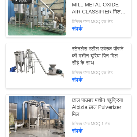
PRIVACY
MILL METAL OXIDE
AIR CLASSIFIER मिल
POLICY
मेटल ऑक्साइड ACM
विनिमय योग्य MOQ:एक सेट
GGRINDER
संपर्क
BRIGHTSAIL से
स्टेनलेस स्टील उर्वरक पीसने
की मशीन यूरिया पिन मिल
सीई के साथ
विनिमय योग्य MOQ:एक सेट
संपर्क
छाल पाउडर मशीन बहुक्रिया
Albizia छाल Pulverizer
मिल
विनिमय योग्य MOQ:1 सेट
संपर्क