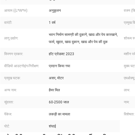
आयाम ((L*W*H):
अनुकूलन
वजन (कि
वारंटी:
1 वर्ष
प्रमुख वि
भवन निर्माण सामग्री की दुकानें, खाद्य और पेय कारखाने,
लागू उद्योग:
शोरूम स
फार्म, खुदरा, खाद्य दुकान, खाद्य और पेय की दुक
विपणन प्रकार:
हॉट प्रोडक्ट 2023
मशीन परीक
वीडियो आउटगोइंग-निरीक्षण:
प्रदान किया गया
मुख्य घट
प्रमुख घटक:
असर, मोटर
एमओक्यू
अन्य नाम:
हैमर मिल
लाभ:
सुंदरता:
60-2500 जाल
नाम:
पैकेज:
लकड़ी का मामला
विशेषता:
पोर्ट:
शंघाई