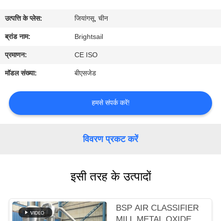
भ्रमण
उत्पत्ति के प्लेस:
जियांगसू, चीन
गुणवत्ता
ब्रांड नाम:
Brightsail
नियंत्रण
प्रमाणन:
CE ISO
मॉडल संख्या:
बीएसजेड
संपर्क
करें
हमसे संपर्क करें!
समाचार
विवरण प्रकट करें
मामलों
इसी तरह के उत्पादों
साइटमैप
BSP AIR CLASSIFIER
MILL METAL OXIDE