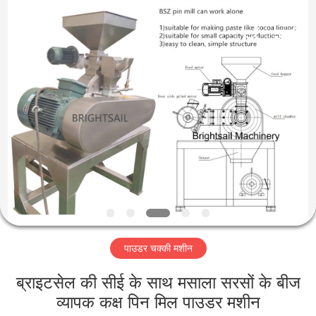
Jiangyin
Brightsail
Machinery
Co.,Ltd..
All
Rights
Reserved.
घर
उत्पादों
वीडियो
हमारे
बारे
पाउडर चक्की मशीन
में
ब्राइटसेल की सीई के साथ मसाला सरसों के बीज
कारखाना
व्यापक कक्ष पिन मिल पाउडर मशीन