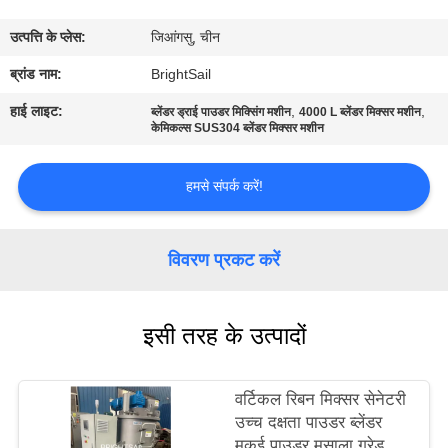
भ्रमण
उत्पत्ति के प्लेस:
जिआंगसु, चीन
गुणवत्ता
ब्रांड नाम:
BrightSail
नियंत्रण
हाई लाइट:
,
,
ब्लेंडर ड्राई पाउडर मिक्सिंग मशीन
4000 L ब्लेंडर मिक्सर मशीन
केमिकल्स SUS304 ब्लेंडर मिक्सर मशीन
संपर्क
हमसे संपर्क करें!
करें
विवरण प्रकट करें
समाचार
इसी तरह के उत्पादों
मामलों
साइटमैप
वर्टिकल रिबन मिक्सर सेनेटरी
उच्च दक्षता पाउडर ब्लेंडर
मकई पाउडर मसाला ग्रेड