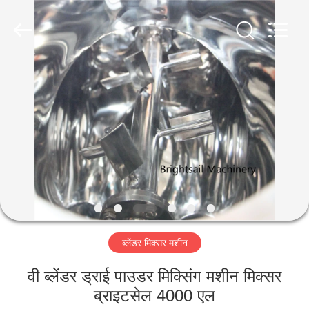
Jiangyin
Brightsail
Machinery
Co.,Ltd..
All
Rights
Reserved.
घर
उत्पादों
वीडियो
हमारे
बारे
ब्लेंडर मिक्सर मशीन
में
वी ब्लेंडर ड्राई पाउडर मिक्सिंग मशीन मिक्सर
कारखाना
ब्राइटसेल 4000 एल