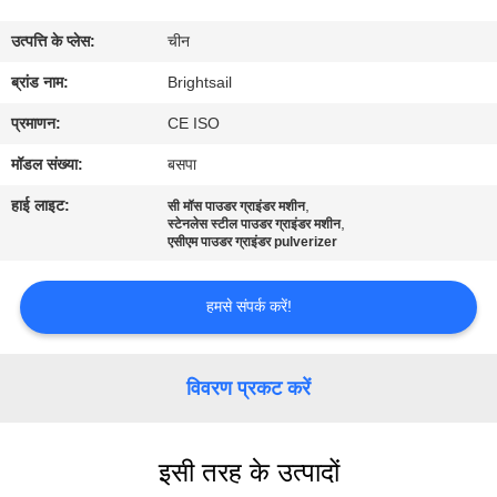
भ्रमण
उत्पत्ति के प्लेस:
चीन
गुणवत्ता
ब्रांड नाम:
Brightsail
नियंत्रण
प्रमाणन:
CE ISO
मॉडल संख्या:
बसपा
संपर्क
हाई लाइट:
,
सी मॉस पाउडर ग्राइंडर मशीन
,
करें
स्टेनलेस स्टील पाउडर ग्राइंडर मशीन
एसीएम पाउडर ग्राइंडर pulverizer
समाचार
हमसे संपर्क करें!
मामलों
विवरण प्रकट करें
साइटमैप
इसी तरह के उत्पादों