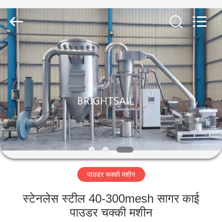
Jiangyin
Brightsail
Machinery
Co.,Ltd..
All
Rights
Reserved.
घर
उत्पादों
वीडियो
हमारे
बारे
पाउडर चक्की मशीन
में
स्टेनलेस स्टील 40-300mesh सागर काई
कारखाना
पाउडर चक्की मशीन