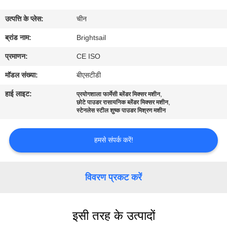
भ्रमण
उत्पत्ति के प्लेस:
चीन
गुणवत्ता
ब्रांड नाम:
Brightsail
नियंत्रण
प्रमाणन:
CE ISO
मॉडल संख्या:
बीएसटीडी
संपर्क
हाई लाइट:
,
प्रयोगशाला फार्मेसी ब्लेंडर मिक्सर मशीन
,
करें
छोटे पाउडर रासायनिक ब्लेंडर मिक्सर मशीन
स्टेनलेस स्टील शुष्क पाउडर मिश्रण मशीन
समाचार
हमसे संपर्क करें!
मामलों
विवरण प्रकट करें
साइटमैप
इसी तरह के उत्पादों