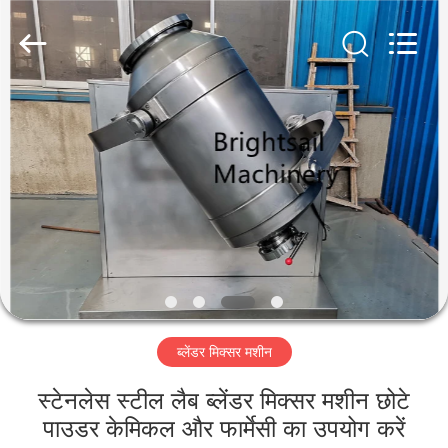
Jiangyin
Brightsail
Machinery
Co.,Ltd..
All
Rights
Reserved.
घर
उत्पादों
वीडियो
हमारे
बारे
ब्लेंडर मिक्सर मशीन
में
स्टेनलेस स्टील लैब ब्लेंडर मिक्सर मशीन छोटे
कारखाना
पाउडर केमिकल और फार्मेसी का उपयोग करें