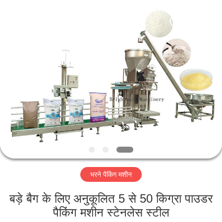
Jiangyin
Brightsail
Machinery
Co.,Ltd..
All
Rights
Reserved.
घर
उत्पादों
वीडियो
हमारे
बारे
भरने पैकिंग मशीन
में
बड़े बैग के लिए अनुकूलित 5 से 50 किग्रा पाउडर
कारखाना
पैकिंग मशीन स्टेनलेस स्टील