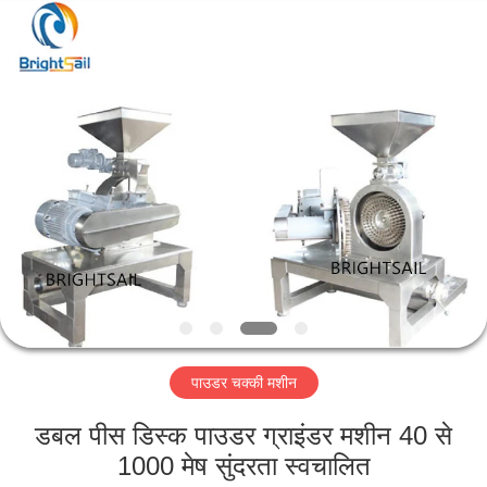
Jiangyin
Brightsail
Machinery
Co.,Ltd..
All
Rights
Reserved.
घर
उत्पादों
वीडियो
हमारे
बारे
पाउडर चक्की मशीन
में
डबल पीस डिस्क पाउडर ग्राइंडर मशीन 40 से
कारखाना
1000 मेष सुंदरता स्वचालित