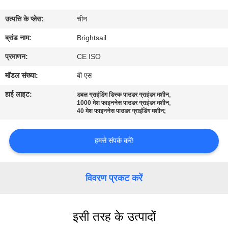
भ्रमण
उत्पत्ति के प्लेस:
चीन
गुणवत्ता
ब्रांड नाम:
Brightsail
नियंत्रण
प्रमाणन:
CE ISO
मॉडल संख्या:
बी एस
संपर्क
हाई लाइट:
,
डबल ग्राइंडिंग डिस्क पाउडर ग्राइंडर मशीन
,
करें
1000 मेश फाइननेस पाउडर ग्राइंडर मशीन
40 मेश फाइननेस पाउडर ग्राइंडिंग मशीन;
समाचार
हमसे संपर्क करें!
मामलों
विवरण प्रकट करें
साइटमैप
इसी तरह के उत्पादों