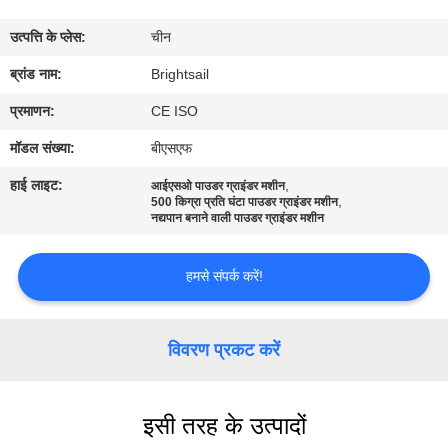
भ्रमण
उत्पत्ति के प्लेस:
चीन
गुणवत्ता
ब्रांड नाम:
Brightsail
नियंत्रण
प्रमाणन:
CE ISO
मॉडल संख्या:
बीएसएफ
संपर्क
हाई लाइट:
,
आईएसओ पाउडर ग्राइंडर मशीन
,
करें
500 किग्रा प्रति घंटा पाउडर ग्राइंडर मशीन
नद्यपान बनाने वाली पाउडर ग्राइंडर मशीन
समाचार
हमसे संपर्क करें!
मामलों
विवरण प्रकट करें
साइटमैप
इसी तरह के उत्पादों