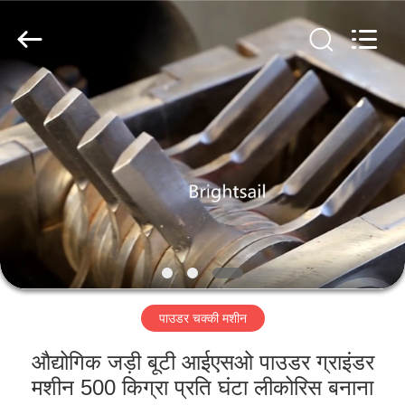
Jiangyin
Brightsail
Machinery
Co.,Ltd..
All
Rights
Reserved.
घर
उत्पादों
वीडियो
हमारे
बारे
पाउडर चक्की मशीन
में
औद्योगिक जड़ी बूटी आईएसओ पाउडर ग्राइंडर
कारखाना
मशीन 500 किग्रा प्रति घंटा लीकोरिस बनाना