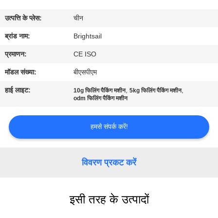
भ्रमण
उत्पत्ति के प्लेस:
चीन
गुणवत्ता
ब्रांड नाम:
Brightsail
नियंत्रण
प्रमाणन:
CE ISO
मॉडल संख्या:
बीएसपीएम
संपर्क
हाई लाइट:
,
,
10g फिलिंग पैकिंग मशीन
5kg फिलिंग पैकिंग मशीन
करें
odm फिलिंग पैकिंग मशीन
हमसे संपर्क करें!
समाचार
मामलों
विवरण प्रकट करें
साइटमैप
इसी तरह के उत्पादों