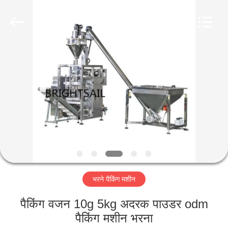
Jiangyin
Brightsail
Machinery
Co.,Ltd..
All
Rights
Reserved.
घर
उत्पादों
वीडियो
हमारे
बारे
भरने पैकिंग मशीन
में
पैकिंग वजन 10g 5kg अदरक पाउडर odm
कारखाना
पैकिंग मशीन भरना