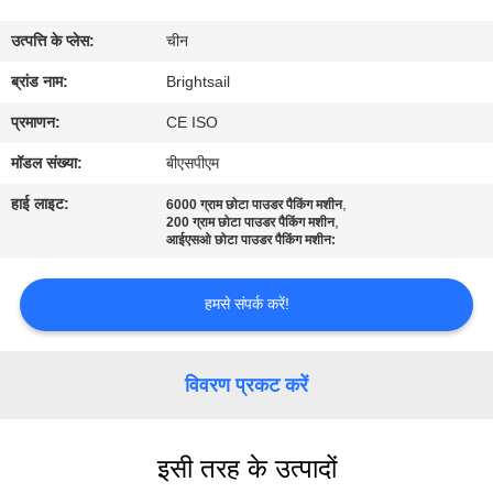
भ्रमण
उत्पत्ति के प्लेस:
चीन
गुणवत्ता
ब्रांड नाम:
Brightsail
नियंत्रण
प्रमाणन:
CE ISO
मॉडल संख्या:
बीएसपीएम
संपर्क
हाई लाइट:
,
6000 ग्राम छोटा पाउडर पैकिंग मशीन
,
करें
200 ग्राम छोटा पाउडर पैकिंग मशीन
आईएसओ छोटा पाउडर पैकिंग मशीन:
समाचार
हमसे संपर्क करें!
मामलों
विवरण प्रकट करें
साइटमैप
इसी तरह के उत्पादों