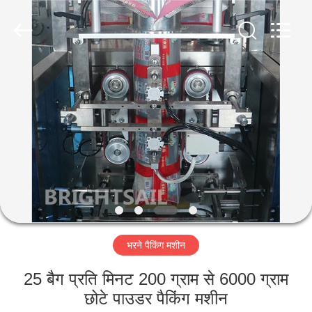
Jiangyin
Brightsail
Machinery
Co.,Ltd..
All
Rights
Reserved.
घर
उत्पादों
वीडियो
हमारे
बारे
भरने पैकिंग मशीन
में
25 बैग प्रति मिनट 200 ग्राम से 6000 ग्राम
कारखाना
छोटे पाउडर पैकिंग मशीन