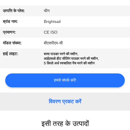
भ्रमण
उत्पत्ति के प्लेस:
चीन
गुणवत्ता
ब्रांड नाम:
Brightsail
नियंत्रण
प्रमाणन:
CE ISO
मॉडल संख्या:
बीएसपीएम-सी
संपर्क
हाई लाइट:
,
बरमा पाउडर भरने की मशीन
,
करें
आईएसओ हीट सीलिंग पाउडर भरने की मशीन
5 किलो अर्ध स्वचालित पेंच भरने की मशीन
समाचार
हमसे संपर्क करें!
मामलों
विवरण प्रकट करें
साइटमैप
इसी तरह के उत्पादों