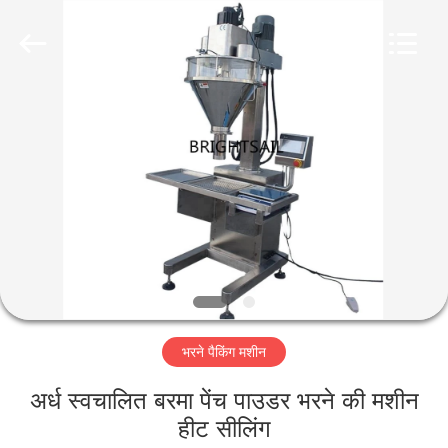
Jiangyin
Brightsail
Machinery
Co.,Ltd..
All
Rights
Reserved.
घर
उत्पादों
वीडियो
हमारे
बारे
भरने पैकिंग मशीन
में
अर्ध स्वचालित बरमा पेंच पाउडर भरने की मशीन
कारखाना
हीट सीलिंग