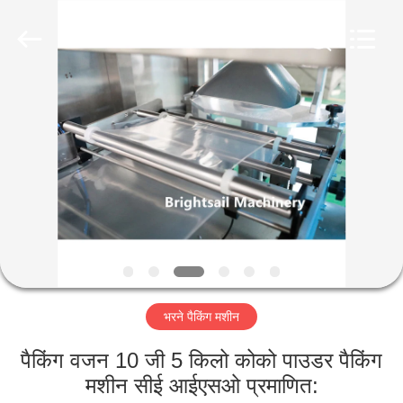
Jiangyin
Brightsail
Machinery
Co.,Ltd..
All
Rights
Reserved.
घर
उत्पादों
वीडियो
हमारे
बारे
भरने पैकिंग मशीन
में
पैकिंग वजन 10 जी 5 किलो कोको पाउडर पैकिंग
कारखाना
मशीन सीई आईएसओ प्रमाणित: