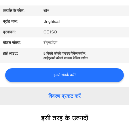
भ्रमण
उत्पत्ति के प्लेस:
चीन
गुणवत्ता
ब्रांड नाम:
Brightsail
नियंत्रण
प्रमाणन:
CE ISO
मॉडल संख्या:
बीएसपीएम
संपर्क
हाई लाइट:
,
5 किलो कोको पाउडर पैकिंग मशीन
करें
आईएसओ कोको पाउडर पैकिंग मशीन
हमसे संपर्क करें!
समाचार
मामलों
विवरण प्रकट करें
साइटमैप
इसी तरह के उत्पादों