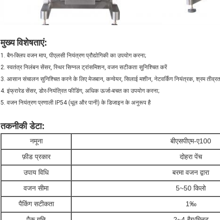
मुख्य विशेषताएं
:
1. बैग-क्लिप वजन माप, पीएलसी नियंत्रण प्रौद्योगिकी का उपयोग करना;
2. स्वतंत्र निलंबन सेंसर, स्थिर सिग्नल ट्रांसमिशन, वजन सटीकता सुनिश्चित करें
3. आसान संचालन सुनिश्चित करने के लिए मेजबान, कन्वेयर, सिलाई मशीन, नेटवर्किंग नियंत्रक, श्रम तीव्रत
4. इंफ्रारेड सेंसर, डोर-नियंत्रित फीडिंग, अधिक ऊर्जा-बचत का उपयोग करना;
5. वजन नियंत्रण प्रणाली IP54 (धूल और पानी) के डिजाइन के अनुरूप है
अर्ध-ऑटो पाउडर भरने की मशीनमसाले पाउडर पैकेजिंग मशीनआटे के लिए पैकिंग मशीन
तकनीकी डेटा
:
नमूना
बीएसपीएम-ए100
फ़ीड प्रकार
दोहरा पेंच
उपाय विधि
बरमा वजन द्वारा
वजन सीमा
5~50 किलो
पैकिंग सटीकता
1‰
पैक गति
2~4 बैग/मिनट