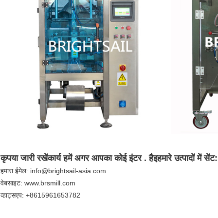
कृपया जारी रखें
कार्य
हमें अगर आपका कोई इंटर . है
इ
हमारे उत्पादों में सेंट:
हमारा ईमेल: info@brightsail-asia.com
वेबसाइट: www.brsmill.com
व्हाट्सएप: +8615961653782
अर्ध-ऑटो पाउडर भरने की मशीनमसाले पाउडर पैकेजिंग मशीनआटे के लिए पैकिंग मशीन