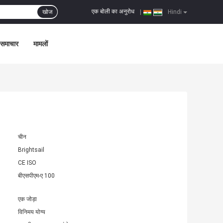
एक बोली का अनुरोध
खोज
|
Hindi
समाचार
मामलों
चीन
Brightsail
CE ISO
बीएसपीएम-ए 100
एक जोड़ा
विनिमय योग्य