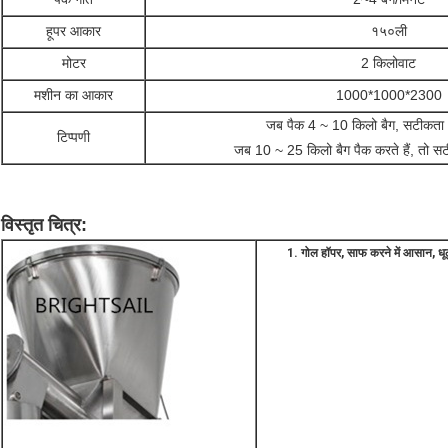
हूपर आकार
१५०ली
मोटर
2 किलोवाट
मशीन का आकार
1000*1000*2300
जब पैक 4 ~ 10 किलो बैग, सटीकता
टिप्पणी
जब 10 ~ 25 किलो बैग पैक करते हैं, तो स
अर्ध-ऑटो पाउडर भरने की मशीनमसाले पाउडर पैकेजिंग मशीनआटे के लिए पैकिंग मशीन
विस्तृत चित्र
:
1. गोल हॉपर, साफ करने में आसान, धू