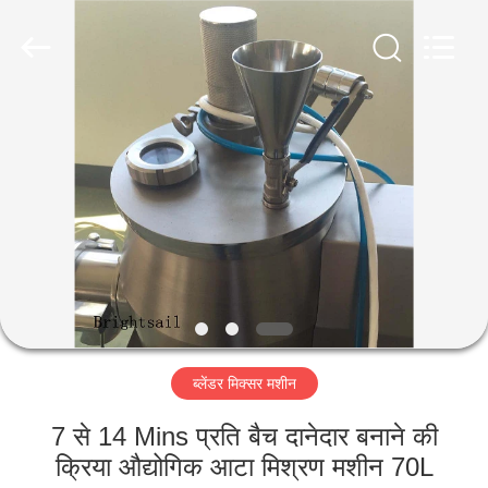
Jiangyin
Brightsail
Machinery
Co.,Ltd..
All
Rights
Reserved.
घर
उत्पादों
वीडियो
हमारे
बारे
ब्लेंडर मिक्सर मशीन
में
7 से 14 Mins प्रति बैच दानेदार बनाने की
कारखाना
क्रिया औद्योगिक आटा मिश्रण मशीन 70L