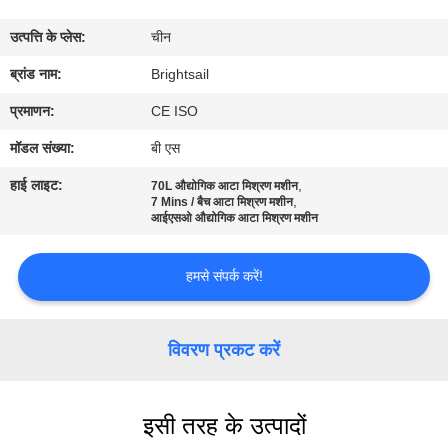
भ्रमण
उत्पत्ति के प्लेस:
चीन
गुणवत्ता
ब्रांड नाम:
Brightsail
नियंत्रण
प्रमाणन:
CE ISO
मॉडल संख्या:
बी एस
संपर्क
हाई लाइट:
,
70L औद्योगिक आटा मिश्रण मशीन
,
करें
7 Mins / बैच आटा मिश्रण मशीन
आईएसओ औद्योगिक आटा मिश्रण मशीन
समाचार
हमसे संपर्क करें!
मामलों
विवरण प्रकट करें
साइटमैप
इसी तरह के उत्पादों