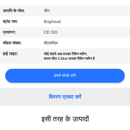
भ्रमण
उत्पत्ति के प्लेस:
चीन
गुणवत्ता
ब्रांड नाम:
Brightsail
नियंत्रण
प्रमाणन:
CE ISO
मॉडल संख्या:
बीएसपीएम
संपर्क
हाई लाइट:
,
सीई दोहरी अक्ष पाउडर पैकिंग मशीन
करें
वापस सील 3.5kw पाउडर पैकिंग मशीन है
हमसे संपर्क करें!
समाचार
मामलों
विवरण प्रकट करें
साइटमैप
इसी तरह के उत्पादों