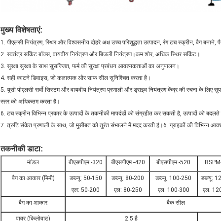
मुख्य विशेषताएं:
1. पीएलसी नियंत्रण, स्थिर और विश्वसनीय दोहरे अक्ष उच्च परिशुद्धता उत्पादन, रंग टच स्क्रीन, बैग बनाने,
2. स्वतंत्र सर्किट बॉक्स, वायवीय नियंत्रण और बिजली नियंत्रण।कम शोर, अधिक स्थिर सर्किट।
3. सुरक्षा सुरक्षा के साथ सुसज्जित, फर्म की सुरक्षा प्रबंधन आवश्यकताओं का अनुपालन।
4. सही काटने डिवाइस, जो कलात्मक और साफ सील सुनिश्चित करता है।
5. यूसी पीएलसी सर्वो सिस्टम और वायवीय नियंत्रण प्रणाली और ड्राइव नियंत्रण केंद्र की रचना के लिए सुपर 
स्तर को अधिकतम करता है।
6. टच स्क्रीन विभिन्न प्रकार के उत्पादों के तकनीकी मापदंडों को संग्रहीत कर सकती है, उत्पादों को बद
7. त्रुटि संकेत प्रणाली के साथ, जो मुसीबत को तुरंत संभालने में मदद करती है।6. ग्राहकों की विभिन्न आवश्य
तकनीकी डाटा
:
मॉडल
बीएसपीएम -320
बीएसपीएम -420
बीएसपीएम -520
BSPM
बैग का आकार (मिमी)
डब्ल्यू: 50-150
डब्ल्यू: 80-200
डब्ल्यू: 100-250
डब्ल्यू: 
एल: 50-200
एल: 80-250
एल: 100-300
एल: 12
बैग का आकार
बैक सील
पावर (किलोवाट)
2.5 है