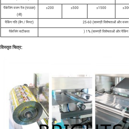
पैकेजिंग वजन रेंज (पाउडर)
≤200
≤500
≤1500
≤30
(जी)
पैकिंग गति (बैग / मिनट)
25-60 (सामग्री विशेषताओं और वजन प
पैकेजिंग सटीकता
) 1% (सामग्री विशेषताओं और पैकिंग
विस्तृत चित्र
: