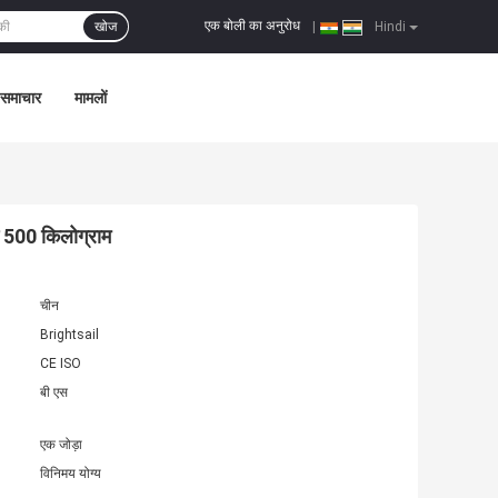
एक बोली का अनुरोध
खोज
|
Hindi
समाचार
मामलों
े 500 किलोग्राम
चीन
Brightsail
CE ISO
बी एस
एक जोड़ा
विनिमय योग्य