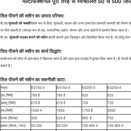
मल्टीफंक्शनल पूरी तरह से स्वचालित 50 से 500 किल
तिल पीसने की मशीन का उत्पाद परिचय:
बी.एस.
मूंगफली की चक्की
विशेष रूप से तिल, मूंगफली, बादाम और अन्य उच्च तेल सामग्री सामग्री को पीसने 
पर पीस सकती है।व्यापक रूप से दवा, रासायनिक उद्योग, भोजन और अन्य उद्योगों में उपयोग किया जाता है।
बी.एस.
मूंगफली पाउडर बनाने की मशीन
हमारी कंपनी द्वारा डिज़ाइन और विकसित किया गया है, जो घरेलू तेल प
तिल पीसने की मशीन का कार्य सिद्धांत:
कच्चे माल को हॉपर से ड्रम क्षेत्र में खिलाया जाता है और ड्रम द्वारा पाउडर में कुचल दिया जाता है।दो रोलर्
सकते हैं।
तिल पीसने की मशीन का तकनीकी डाटा:
नमूना
BS150-3
BS150-4
BS250-3
BS250-4
एल (मिमी)
780 है
780 है
920
920
डब्ल्यू (मिमी)
670 है
670 है
720
720
एच (मिमी)
1600 रु
1850
1750 है
2000
वजन (किग्रा)
350
520 है
580. है
750
क्षमता (किलो / घंटा)
50-200
50-200
100-400 रु
100-400 रु