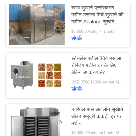
PRIVACY
खाद्य सुखाने प्रसंस्करण
POLICY
मशीन मसाला मिर्च सुखाने की
मशीन Abalone सुखाने
ओवन समुद्र
$5,000.00/sets >=1 sets
संपर्क
स्टेनलेस स्टील 304 मसाला
रोस्टिंग मशीन घर के लिए
बेकिंग उपकरण सेट
USD 3700-14300 per set MOQ:एक सेट
संपर्क
नारियल मांस अबालोन सुखाने
ओवन समुद्री ककड़ी ड्रायर
मशीन
$5,000.00/sets >=1 sets MOQ:एक सेट