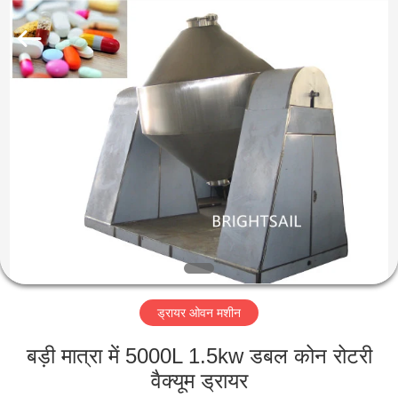
Jiangyin
Brightsail
Machinery
Co.,Ltd..
All
Rights
Reserved.
घर
उत्पादों
वीडियो
हमारे
बारे
ड्रायर ओवन मशीन
में
बड़ी मात्रा में 5000L 1.5kw डबल कोन रोटरी
कारखाना
वैक्यूम ड्रायर