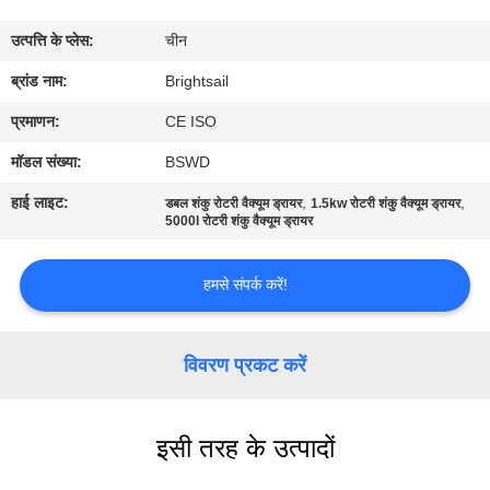
भ्रमण
उत्पत्ति के प्लेस:
चीन
गुणवत्ता
ब्रांड नाम:
Brightsail
नियंत्रण
प्रमाणन:
CE ISO
मॉडल संख्या:
BSWD
संपर्क
हाई लाइट:
,
,
डबल शंकु रोटरी वैक्यूम ड्रायर
1.5kw रोटरी शंकु वैक्यूम ड्रायर
करें
5000l रोटरी शंकु वैक्यूम ड्रायर
हमसे संपर्क करें!
समाचार
मामलों
विवरण प्रकट करें
साइटमैप
इसी तरह के उत्पादों