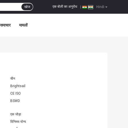
एक बोली का अनुरोध
खोज
|
Hindi
समाचार
मामलों
चीन
Brightsail
CE ISO
BSWD
एक जोड़ा
विनिमय योग्य