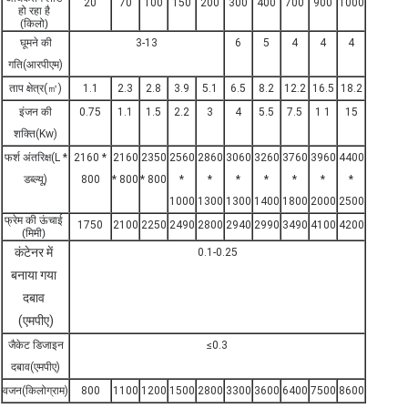
20
70
100
150
200
300
400
700
900
1000
हो रहा है
(किलो)
घूमने की
3-13
6
5
4
4
4
गति
(आरपीएम)
ताप क्षेत्र
(㎡)
1.1
2.3
2.8
3.9
5.1
6.5
8.2
12.2
16.5
18.2
इंजन की
0.75
1.1
1.5
2.2
3
4
5.5
7.5
1 1
15
शक्ति
(Kw)
फर्श अंतरिक्ष
(L *
2160 *
2160
2350
2560
2860
3060
3260
3760
3960
4400
डब्ल्यू)
800
* 800
* 800
*
*
*
*
*
*
*
1000
1300
1300
1400
1800
2000
2500
फ्रेम की ऊंचाई
1750
2100
2250
2490
2800
2940
2990
3490
4100
4200
(मिमी)
कंटेनर में
0.1-0.25
बनाया गया
दबाव
(एमपीए)
जैकेट डिजाइन
≤0.3
दबाव
(एमपीए)
वजन
(किलोग्राम)
800
1100
1200
1500
2800
3300
3600
6400
7500
8600