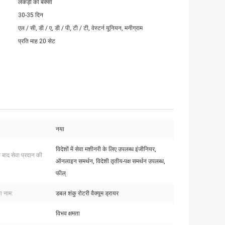
लकड़ी का बक्सा
30-35 दिन
एल / सी, डी / ए, डी / पी, टी / टी, वेस्टर्न यूनियन, मनीग्राम
प्रति माह 20 सेट
नया
विदेशों में सेवा मशीनरी के लिए उपलब्ध इंजीनियर,
े बाद सेवा प्रदान की
ऑनलाइन समर्थन, विदेशी तृतीय-पक्ष समर्थन उपलब्ध,
फील्
ा नाम:
डबल शंकु रोटरी वैक्यूम ड्रायर
विभव क्षमता