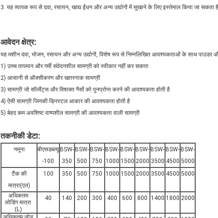
3. यह व्यापक रूप से दवा, रसायन, खाद्य ईंधन और अन्य उद्योगों में सुखाने के लिए इस्तेमाल किया जा सकता 
आवेदन क्षेत्र:
यह मशीन दवा, भोजन, रसायन और अन्य उद्योगों, विशेष रूप से निम्नलिखित आवश्यकताओं के साथ पाउडर और दा
1) उच्च तापमान और गर्मी संवेदनशील सामग्री को स्वीकार नहीं कर सकता
2) आसानी से ऑक्सीकरण और खतरनाक सामग्री
3) सामग्री जो सॉल्वैंट्स और विषाक्त गैसों को पुनर्प्राप्त करने की आवश्यकता होती है
4) ऐसी सामग्री जिनकी क्रिस्टल आकार की आवश्यकता होती है
5) बेहद कम अवशिष्ट वाष्पशील सामग्री की आवश्यकता वाली सामग्री
तकनीकी डेटा:
नमूना
बीएसडब्ल्यू
BSW-
BSW-
BSW-
BSW-
BSW-
BSW-
BSW-
BSW-
BSW-
-100
350
500
750
1000
1500
2000
3500
4500
5000
टैंक की
100
350
500
750
1000
1500
2000
3500
4500
5000
मात्रा
(एल)
अधिकतम
40
140
200
300
400
600
800
1400
1800
2000
लोडिंग मात्रा
(L)
अधिकतम लोड