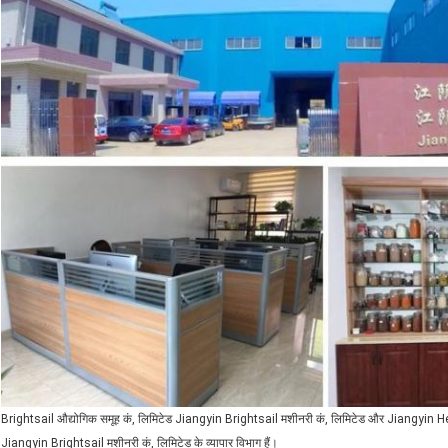
Brightsail औद्योगिक समूह कं, लिमिटेड Jiangyin Brightsail मशीनरी कं, लिमिटेड और Jiangyin He
Jiangyin Brightsail मशीनरी कं, लिमिटेड के व्यापार विभाग हैं।