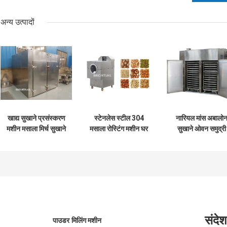
अन्य उत्पादों
खाद्य सुखाने प्रसंस्करण
स्टेनलेस स्टील 304
नारियल मांस अबालो
मशीन मसाला मिर्च सुखाने
मसाला रोस्टिंग मशीन घर
सुखाने ओवन समुद्री
की मशीन Abalone
के लिए बेकिंग उपकरण
ककड़ी ड्रायर मशीन
सुखाने ओवन समुद्र
सेट
संदेश
पाउडर मिलिंग मशीन