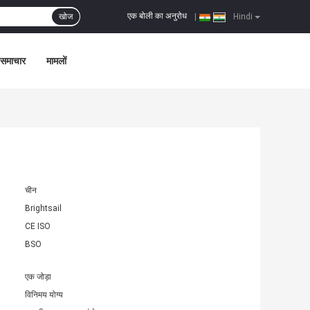
एक बोली का अनुरोध
खोज
|
Hindi
समाचार
मामलों
चीन
Brightsail
CE ISO
BSO
एक जोड़ा
विनिमय योग्य