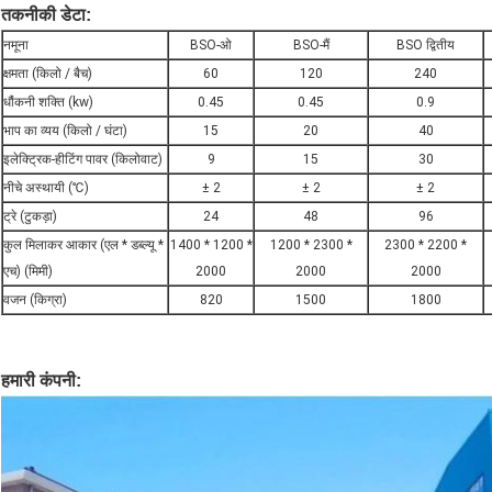
तकनीकी डेटा:
नमूना
BSO-ओ
BSO-मैं
BSO द्वितीय
क्षमता (किलो / बैच)
60
120
240
धौंकनी शक्ति (kw)
0.45
0.45
0.9
भाप का व्यय (किलो / घंटा)
15
20
40
इलेक्ट्रिक-हीटिंग पावर (किलोवाट)
9
15
30
नीचे अस्थायी (
℃)
± 2
± 2
± 2
ट्रे (टुकड़ा)
24
48
96
कुल मिलाकर आकार (एल * डब्ल्यू *
1400 * 1200 *
1200 * 2300 *
2300 * 2200 *
एच) (मिमी)
2000
2000
2000
वजन (किग्रा)
820
1500
1800
हमारी कंपनी: