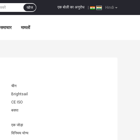
एक बोली का अनुरोध
खोज
|
Hindi
समाचार
मामलों
चीन
Brightsail
CE ISO
बसपा
एक जोड़ा
विनिमय योग्य