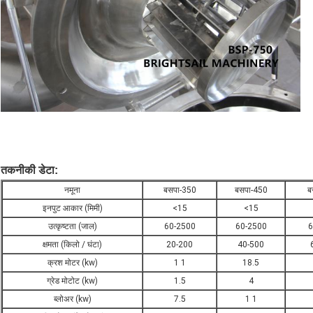
तकनीकी डेटा:
नमूना
बसपा-350
बसपा-450
ब
इनपुट आकार (मिमी)
<15
<15
उत्कृष्टता (जाल)
60-2500
60-2500
6
क्षमता (किलो / घंटा)
20-200
40-500
क्रश मोटर (kw)
1 1
18.5
ग्रेड मोटोट (kw)
1.5
4
ब्लोअर (kw)
7.5
1 1