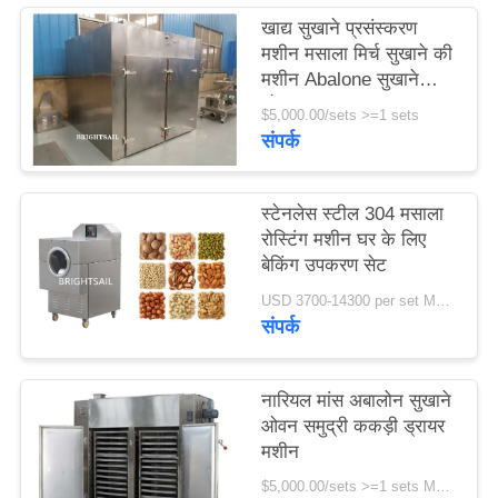
PRIVACY
खाद्य सुखाने प्रसंस्करण
POLICY
मशीन मसाला मिर्च सुखाने की
मशीन Abalone सुखाने
ओवन समुद्र
$5,000.00/sets >=1 sets
संपर्क
स्टेनलेस स्टील 304 मसाला
रोस्टिंग मशीन घर के लिए
बेकिंग उपकरण सेट
USD 3700-14300 per set MOQ:एक सेट
संपर्क
नारियल मांस अबालोन सुखाने
ओवन समुद्री ककड़ी ड्रायर
मशीन
$5,000.00/sets >=1 sets MOQ:एक सेट