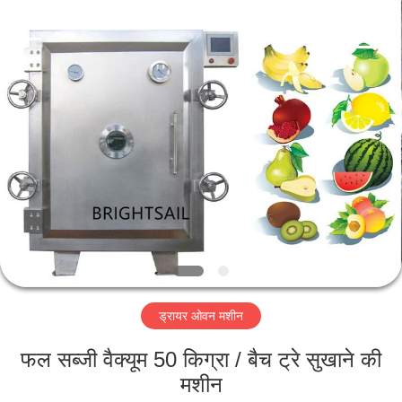
Jiangyin
Brightsail
Machinery
Co.,Ltd..
All
Rights
Reserved.
घर
उत्पादों
वीडियो
हमारे
बारे
ड्रायर ओवन मशीन
में
फल सब्जी वैक्यूम 50 किग्रा / बैच ट्रे सुखाने की
कारखाना
मशीन