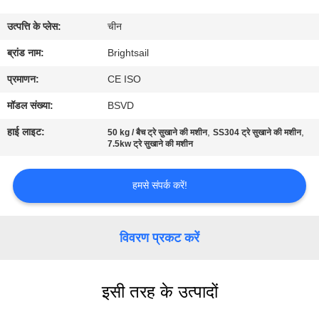
भ्रमण
उत्पत्ति के प्लेस:
चीन
गुणवत्ता
ब्रांड नाम:
Brightsail
नियंत्रण
प्रमाणन:
CE ISO
मॉडल संख्या:
BSVD
संपर्क
हाई लाइट:
,
,
50 kg / बैच ट्रे सुखाने की मशीन
SS304 ट्रे सुखाने की मशीन
करें
7.5kw ट्रे सुखाने की मशीन
हमसे संपर्क करें!
समाचार
मामलों
विवरण प्रकट करें
साइटमैप
इसी तरह के उत्पादों