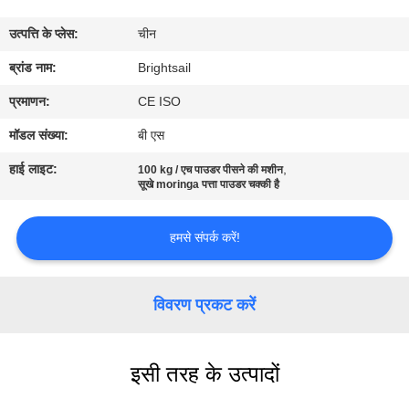
भ्रमण
उत्पत्ति के प्लेस:
चीन
गुणवत्ता
ब्रांड नाम:
Brightsail
नियंत्रण
प्रमाणन:
CE ISO
मॉडल संख्या:
बी एस
संपर्क
हाई लाइट:
,
100 kg / एच पाउडर पीसने की मशीन
करें
सूखे moringa पत्ता पाउडर चक्की है
हमसे संपर्क करें!
समाचार
मामलों
विवरण प्रकट करें
साइटमैप
इसी तरह के उत्पादों