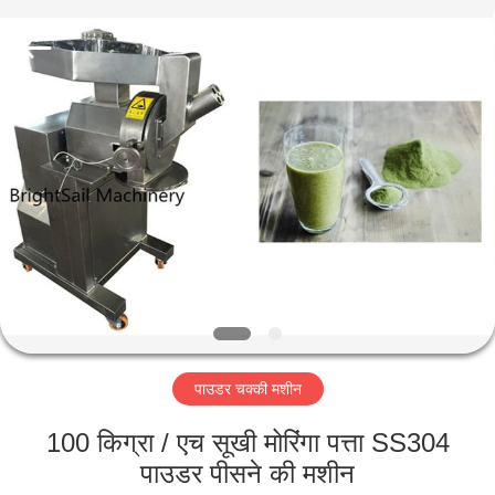
Jiangyin
Brightsail
Machinery
Co.,Ltd..
All
Rights
Reserved.
घर
उत्पादों
वीडियो
हमारे
बारे
पाउडर चक्की मशीन
में
100 किग्रा / एच सूखी मोरिंगा पत्ता SS304
कारखाना
पाउडर पीसने की मशीन