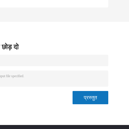
खोल एयर क्लासिफायर
पाउडर मिल
मिल अखरोट का खोल
पाउडर
 छोड़ दो