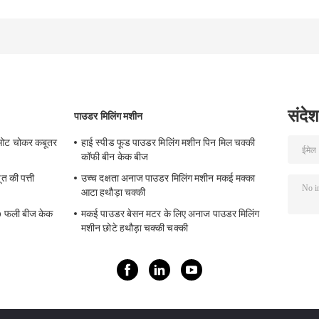
METAL OXIDE AIR
पिन मिल सीई के साथ
Pulverizer मिल
CLASSIFIER मिल
मेटल ऑक्साइड ACM
GGRINDER
BRIGHTSAIL से
संदेश
पाउडर मिलिंग मशीन
ओट चोकर कबूतर
हाई स्पीड फूड पाउडर मिलिंग मशीन पिन मिल चक्की
कॉफी बीन केक बीज
त की पत्ती
उच्च दक्षता अनाज पाउडर मिलिंग मशीन मकई मक्का
आटा हथौड़ा चक्की
b फली बीज केक
मकई पाउडर बेसन मटर के लिए अनाज पाउडर मिलिंग
मशीन छोटे हथौड़ा चक्की चक्की