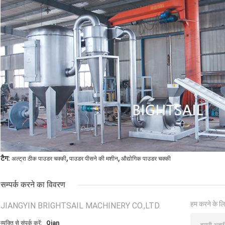
,
,
टैग:
अल्ट्रा ठीक पाउडर चक्की
पाउडर पीसने की मशीन
औद्योगिक पाउडर चक्की
सम्पर्क करने का विवरण
हम करने के लि
JIANGYIN BRIGHTSAIL MACHINERY CO.,LTD.
व्यक्ति से संपर्क करें:
Qian