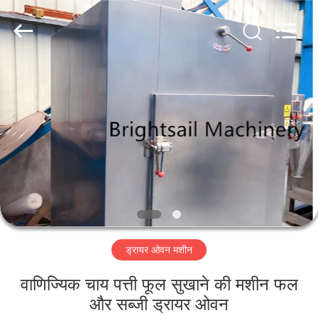
Jiangyin
Brightsail
Machinery
Co.,Ltd..
All
Rights
Reserved.
घर
उत्पादों
वीडियो
हमारे
बारे
ड्रायर ओवन मशीन
में
वाणिज्यिक चाय पत्ती फूल सुखाने की मशीन फल
कारखाना
और सब्जी ड्रायर ओवन