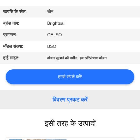
भ्रमण
उत्पत्ति के प्लेस:
चीन
गुणवत्ता
ब्रांड नाम:
Brightsail
नियंत्रण
प्रमाणन:
CE ISO
मॉडल संख्या:
BSO
संपर्क
हाई लाइट:
,
ओवन सुखाने की मशीन
हवा परिसंचरण ओवन
करें
हमसे संपर्क करें!
समाचार
विवरण प्रकट करें
मामलों
इसी तरह के उत्पादों
साइटमैप