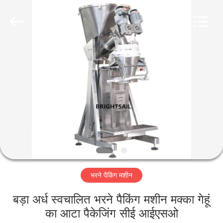
Jiangyin
Brightsail
Machinery
Co.,Ltd..
All
Rights
Reserved.
घर
उत्पादों
वीडियो
हमारे
बारे
भरने पैकिंग मशीन
में
बड़ा अर्ध स्वचालित भरने पैकिंग मशीन मक्का गेहूं
कारखाना
का आटा पैकेजिंग सीई आईएसओ