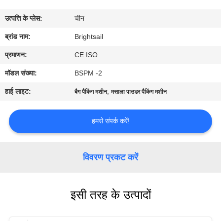
भ्रमण
उत्पत्ति के प्लेस:
चीन
गुणवत्ता
ब्रांड नाम:
Brightsail
नियंत्रण
प्रमाणन:
CE ISO
मॉडल संख्या:
BSPM -2
संपर्क
हाई लाइट:
,
बैग पैकिंग मशीन
मसाला पाउडर पैकिंग मशीन
करें
हमसे संपर्क करें!
समाचार
विवरण प्रकट करें
मामलों
इसी तरह के उत्पादों
साइटमैप