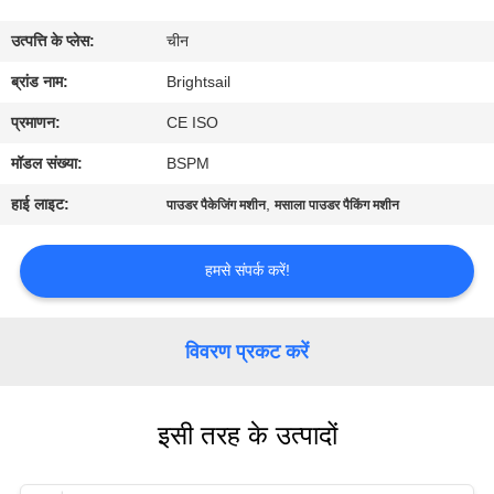
भ्रमण
उत्पत्ति के प्लेस:
चीन
गुणवत्ता
ब्रांड नाम:
Brightsail
नियंत्रण
प्रमाणन:
CE ISO
मॉडल संख्या:
BSPM
संपर्क
हाई लाइट:
,
पाउडर पैकेजिंग मशीन
मसाला पाउडर पैकिंग मशीन
करें
हमसे संपर्क करें!
समाचार
विवरण प्रकट करें
मामलों
इसी तरह के उत्पादों
साइटमैप