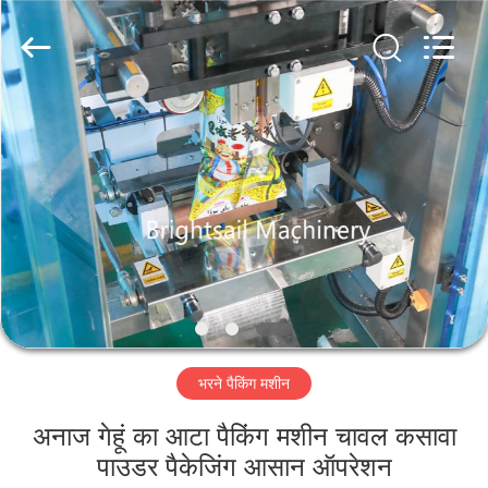
Jiangyin
Brightsail
Machinery
Co.,Ltd..
All
Rights
Reserved.
घर
उत्पादों
वीडियो
हमारे
बारे
भरने पैकिंग मशीन
में
अनाज गेहूं का आटा पैकिंग मशीन चावल कसावा
कारखाना
पाउडर पैकेजिंग आसान ऑपरेशन