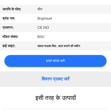
भ्रमण
उत्पत्ति के प्लेस:
चीन
गुणवत्ता
ब्रांड नाम:
Brightsail
नियंत्रण
प्रमाणन:
CE ISO
मॉडल संख्या:
BSU
संपर्क
हाई लाइट:
,
चावल पाउडर मिल
आटा बनाने की मशीन
करें
हमसे संपर्क करें!
समाचार
विवरण प्रकट करें
मामलों
इसी तरह के उत्पादों
साइटमैप