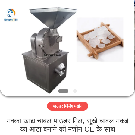
Jiangyin
Brightsail
Machinery
Co.,Ltd..
All
Rights
Reserved.
घर
उत्पादों
वीडियो
हमारे
बारे
पाउडर मिलिंग मशीन
में
मक्का खाद्य चावल पाउडर मिल, सूखे चावल मकई
कारखाना
का आटा बनाने की मशीन CE के साथ