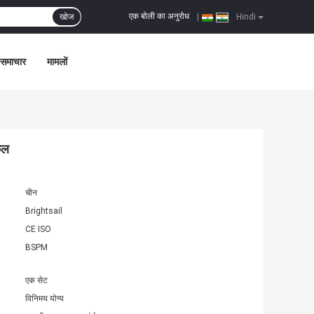
एक बोली का अनुरोध
खोज
|
Hindi
समाचार
मामलों
िकल
चीन
Brightsail
CE ISO
BSPM
एक सेट
विनिमय योग्य